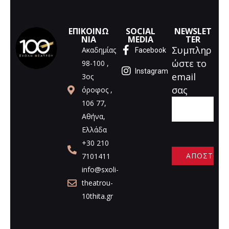
ΕΠΙΚΟΙΝΩ
SOCIAL
NEWSLET
ΝΙΑ
MEDIA
TER
Συμπληρ
Ακαδημίας
Facebook
ώστε το
98-100 ,
Instagram
email
3ος
σας
όροφος ,
106 77,
Αθήνα,
Ελλάδα
+30 210
7101411
info@sxoli-
A
theatrou-
l
10thita.gr
t
e
r