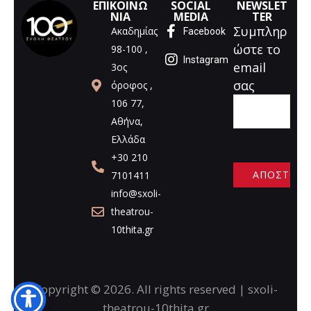
ΕΠΙΚΟΙΝΩ
SOCIAL
NEWSLET
ΝΙΑ
MEDIA
TER
Συμπληρ
Ακαδημίας
Facebook
ώστε το
98-100 ,
Instagram
email
3ος
σας
όροφος ,
106 77,
Αθήνα,
Ελλάδα
+30 210
7101411
info@sxoli-
A
theatrou-
l
10thita.gr
t
e
r
n
Copyright © 2026. All rights reserved | sxoli-
a
theatrou-10thita.gr