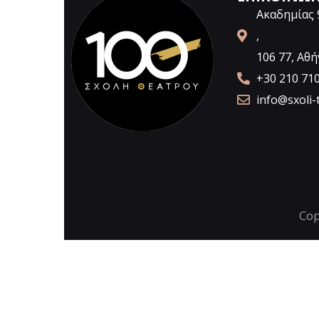
Ακαδημίας 
,
106 77, Αθή
+30 210 71
info@sxoli-
Cop