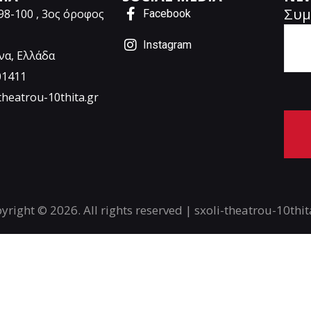
Συμ
98-100 , 3ος όροφος
Facebook
Instagram
να, Ελλάδα
01411
theatrou-10thita.gr
A
l
t
yright © 2026. All rights reserved | sxoli-theatrou-10thit
e
r
n
a