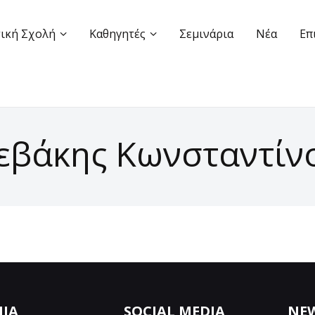
ική Σχολή
Καθηγητές
Σεμινάρια
Νέα
Επ
εβάκης Κωνσταντίν
ΝΙΑ
SOCIAL MEDIA
NE