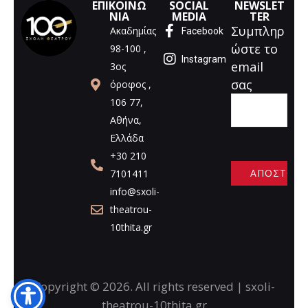
ΕΠΙΚΟΙΝΩ
SOCIAL
NEWSLET
ΝΙΑ
MEDIA
TER
Συμπληρ
Ακαδημίας
Facebook
ώστε το
98-100 ,
Instagram
email
3ος
σας
όροφος ,
106 77,
Αθήνα,
Ελλάδα
+30 210
7101411
info@sxoli-
A
theatrou-
l
10thita.gr
t
e
r
n
Copyright © 2026. All rights reserved | sxoli-
a
theatrou-10thita.gr