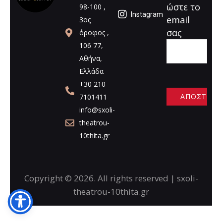
ώστε το
98-100 ,
Instagram
email
3ος
σας
όροφος ,
106 77,
Αθήνα,
Ελλάδα
+30 210
7101411
info@sxoli-
A
theatrou-
l
10thita.gr
t
e
r
n
Copyright © 2026. All rights reserved | sxoli-
a
theatrou-10thita.gr
t
i