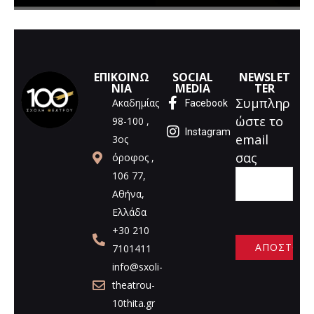
ΕΠΙΚΟΙΝΩ
SOCIAL
NEWSLET
ΝΙΑ
MEDIA
TER
Συμπληρ
Ακαδημίας
Facebook
ώστε το
98-100 ,
Instagram
email
3ος
σας
όροφος ,
106 77,
Αθήνα,
Ελλάδα
+30 210
7101411
info@sxoli-
A
theatrou-
l
10thita.gr
t