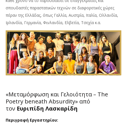
κάθε χρόνο να το παρουσιάσει σε επαγγελματίες και
σπουδαστές παραστατικών τεχνών σε διαφορετικές χώρες
πέραν της Ελλάδας, όπως Γαλλία, Αυστρία, Ιταλία, Ολλανδία,
Ιρλανδία, Γερμανία, Φινλανδία, Ελβετία, Τσεχία κ.α.
«Μεταμόρφωση και Γελοιότητα – The
Poetry beneath Absurdity» από
τον
Ευριπίδη Λασκαρίδη
Περιγραφή Εργαστηρίου: