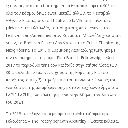
έχουν παρουσιαστεί σε σημαντικά θέατρα και φεστιβάλ σε
όλο τον κόσμο, όπως είναι, μεταξύ άλλων, το Φεστιβάλ
Αθηνών Επιδαύρου, το Théâtre de la Ville στη Γαλλία, το
Julidans στην Ολλανδία, το Hong Kong Arts Festival, το
Festival TransAmériques στον Καναδά, η Μπιενάλε χορού της
Λυών, το Barbican Pit του Λονδίνου και το Public Theatre της
Νέας Υόρκης. Το 2016 ο Ευριπίδης Λασκαρίδης τιμήθηκε με
την εναρκτήρια υποτροφία Pina Bausch Fellowship, ενώ το
2017 το περιοδικό tanz τον κατέταξε στην ετήσια λίστα των
30 φερέλπιδων ταλέντων χορού της Ευρώπης. Επί του
παρόντος, συνεχίζει την έρευνά του πάνω στις έννοιες του
γελοίου και της μεταμόρφωσης, με το επερχόμενο έργο του,
LAPIS LAZULI, να κάνει πρεμιέρα στην Αθήνα, τον Απρίλιο
του 2024.
Το 2013 συνέλαβε το σεμινάριό του «Μεταμόρφωση και
Γελοιότητα – The Poetry beneath Absurdity». Έκτοτε καλείται